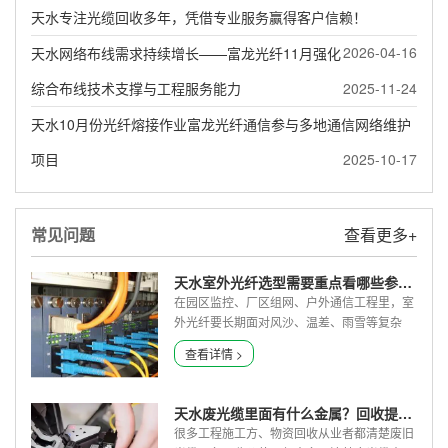
天水专注光缆回收多年，凭借专业服务赢得客户信赖！
2026-04-16
天水网络布线需求持续增长——富龙光纤11月强化
综合布线技术支撑与工程服务能力
2025-11-24
天水10月份光纤熔接作业富龙光纤通信参与多地通信网络维护
项目
2025-10-17
常见问题
查看更多+
天水室外光纤选型需要重点看哪些参数？
在园区监控、厂区组网、户外通信工程里，室
外光纤要长期面对风沙、温差、雨雪等复杂
环...
查看详情 >
天水废光缆里面有什么金属？回收提炼原理讲解！
很多工程施工方、物资回收从业者都清楚废旧